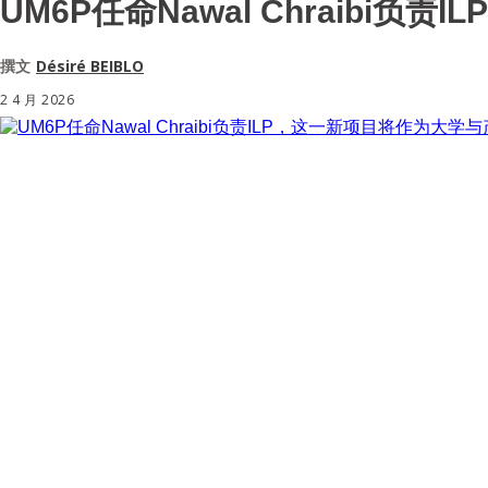
UM6P任命Nawal Chraib
撰文
Désiré BEIBLO
2 4 月 2026