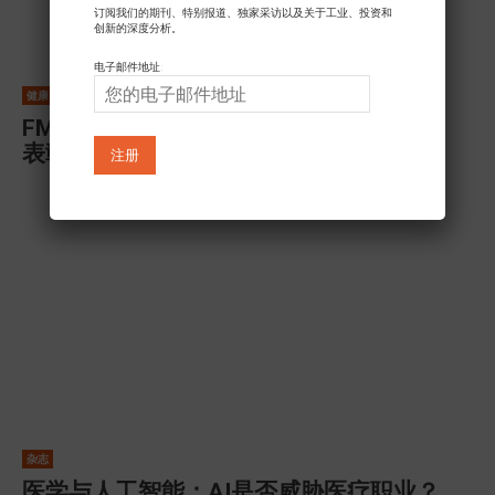
订阅我们的期刊、特别报道、独家采访以及关于工业、投资和
创新的深度分析。
电子邮件地址:
健康
FM6SS在卡萨布兰卡以“加拿大认证金奖”
表彰旗下医院卓越水平
杂志
医学与人工智能：AI是否威胁医疗职业？