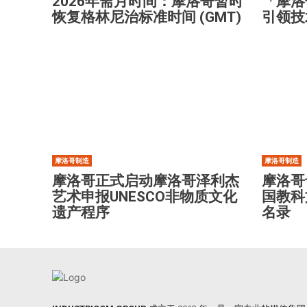
2026年斋月时间：摩洛哥暂时
「摩洛
恢复格林尼治标准时间 (GMT)
引领技
摩洛哥制造
摩洛哥制造
摩洛哥正式启动摩洛哥泽利杰
摩洛哥
艺术申报UNESCO非物质文化
国教科
遗产程序
名录