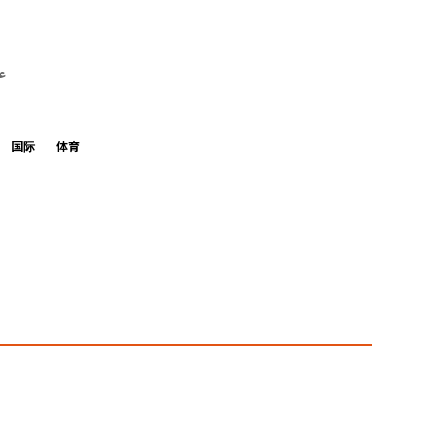
ع
国际
体育