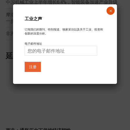
中国机械工业上半年增长6.4%，智能装备加速产业升级
×
摩洛哥：食糖补贴改革取得积极成效，国家财政负担进
工业之声
一步减轻
订阅我们的期刊、特别报道、独家采访以及关于工业、投资和
非洲能源商会助力委内瑞拉重返全球能源舞台
创新的深度分析。
电子邮件地址:
延伸阅读