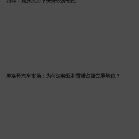
西非：通胀压力下保持经济韧性
摩洛哥汽车市场：为何达契亚和雷诺占据主导地位？